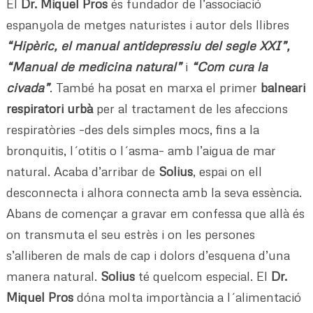
El
Dr. Miquel Pros
és fundador de l’associació
espanyola de metges naturistes i autor dels llibres
“Hipèric, el manual antidepressiu del segle XXI”,
“Manual de medicina natural”
i
“Com cura la
civada”
. També ha posat en marxa el primer
balneari
respiratori urbà
per al tractament de les afeccions
respiratòries –des dels simples mocs, fins a la
bronquitis, l´otitis o l´asma– amb l’aigua de mar
natural. Acaba d’arribar de
Solius
, espai on ell
desconnecta i alhora connecta amb la seva essència.
Abans de començar a gravar em confessa que allà és
on transmuta el seu estrès i on les persones
s’alliberen de mals de cap i dolors d’esquena d’una
manera natural.
Solius
té quelcom especial. El
Dr.
Miquel Pros
dóna molta importància a l´alimentació