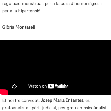
regulació menstrual, per a la cura d’hemorràgies i
per a la hipertensió.
Glòria Montasell
El nostre convidat,
Josep Maria Infantes
, és
grafoanalista i pèrit judicial, postgrau en psicoànalisi