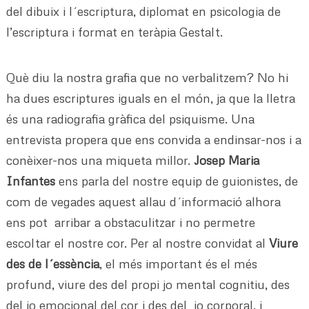
del dibuix i l´escriptura, diplomat en psicologia de
l’escriptura i format en teràpia Gestalt.
Què diu la nostra grafia que no verbalitzem? No hi
ha dues escriptures iguals en el món, ja que la lletra
és una radiografia gràfica del psiquisme. Una
entrevista propera que ens convida a endinsar-nos i a
conèixer-nos una miqueta millor.
Josep Maria
Infantes
ens parla del nostre equip de guionistes, de
com de vegades aquest allau d´informació alhora
ens pot arribar a obstaculitzar i no permetre
escoltar el nostre cor. Per al nostre convidat al
Viure
des de l´essència
, el més important és el més
profund, viure des del propi jo mental cognitiu, des
del jo emocional del cor i des del jo corporal, i