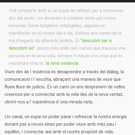
Vull compartir amb tu un espai de reflexió per a converses
des del sentir i on donarem a conèixer eines pel nostre
benestar. Eines tangibles i intangibles, algunes es
manifesten en el nostre dia a dia, d'altres ens venen de la
mà d'experts de diferents àmbits. El
"descobrir per a
descobrir-se"
, doncs més enllà dels canvis que travessi una
persona en la seva vida, sempre hi haurà una cosa que es
mantindrà intacte,
la seva essència
.
Viure des de l´essència és desaprendre a través del diàleg, la
comunicació i l´escolta, abraçant una manera de viure que
flueix lliure de judicis. És un camí on ens desprenem de velles
creences per a connectar amb la vida des de la seva veritat,
obrint-nos a l´experiència d´una mirada neta.
Un canal, un espai on poder parar i refrescar la nostra energia
donant pas a noves eines per poder viure amb més pau i
equilibri, i connectar així amb el nostre propósit de vida.