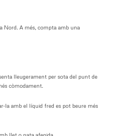
orta Nord. A més, compta amb una
senta lleugerament per sota del punt de
a més còmodament.
ar-la amb el líquid fred es pot beure més
mb llet o nata afegida.