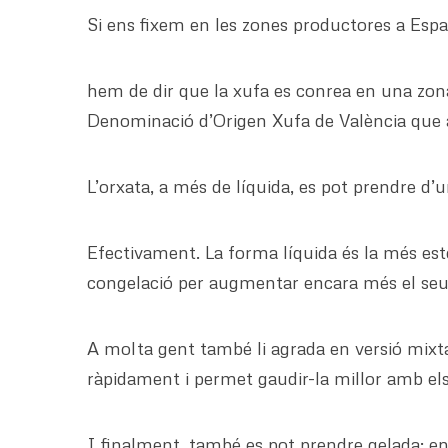
Si ens fixem en les zones productores a Esp
hem de dir que la xufa es conrea en una zo
Denominació d’Origen Xufa de València que av
L’orxata, a més de líquida, es pot prendre d
Efectivament. La forma líquida és la més es
congelació per augmentar encara més el seu
A molta gent també li agrada en versió mixta,
ràpidament i permet gaudir-la millor amb els
I finalment, també es pot prendre gelada: en