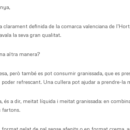
anya,
na clarament definida de la comarca valenciana de l’H
ala la seva gran qualitat.
’una altra manera?
tesa, però també es pot consumir granissada, que es pre
 poder refrescant. Una cullera pot ajudar a prendre-l
 és a dir, meitat líquida i meitat granissada: en combin
 fartons.
 format gelat de pal sense afegits o en format crema, a