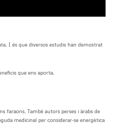
a. I és que diversos estudis han demostrat
eneficis que ens aporta.
guns faraons. També autors perses i àrabs de
 beguda medicinal per considerar-se energètica