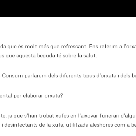
 que és molt més que refrescant. Ens referim a l’orxat
tius que aquesta beguda té sobre la salut.
 Consum parlarem dels diferents tipus d’orxata i dels b
ental per elaborar orxata?
pte, ja que s’han trobat xufes en l’aixovar funerari d’al
s i desinfectants de la xufa, utilitzada aleshores com a