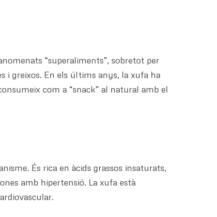
s anomenats “superaliments”, sobretot per
s i greixos. En els últims anys, la xufa ha
 consumeix com a “snack” al natural amb el
nisme. És rica en àcids grassos insaturats,
ersones amb hipertensió. La xufa està
cardiovascular.