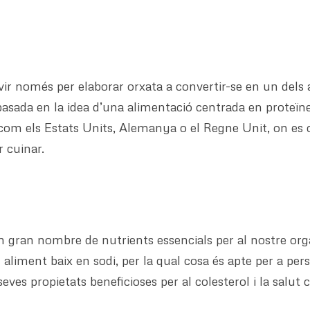
rvir només per elaborar orxata a convertir-se en un del
 basada en la idea d’una alimentació centrada en proteïne
 com els Estats Units, Alemanya o el Regne Unit, on es
 cuinar.
 gran nombre de nutrients essencials per al nostre orga
 un aliment baix en sodi, per la qual cosa és apte per a p
ves propietats beneficioses per al colesterol i la salut 