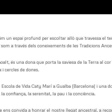
brim un espai profund per escoltar allò que travessa el t
 som a través dels coneixements de les Tradicions Ances
lt, és una dona que porta la saviesa de la Terra al cor 
a i cercles de dones.
lli Escola de Vida Caty Marí a Gualba (Barcelona) i una
 confiança, la serenitat, la pau i la conciència.
ens convida a honrar el nostre llegat ancestral, a rec