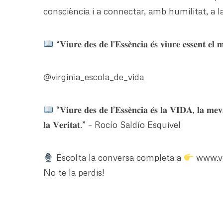
consciència i a connectar, amb humilitat, a l
“𝐕𝐢𝐮𝐫𝐞 𝐝𝐞𝐬 𝐝𝐞 𝐥’𝐄𝐬𝐬𝐞̀𝐧𝐜𝐢𝐚 𝐞́𝐬 𝐯𝐢𝐮𝐫𝐞 𝐞𝐬𝐬𝐞𝐧𝐭 
@virginia_escola_de_vida
“𝐕𝐢𝐮𝐫𝐞 𝐝𝐞𝐬 𝐝𝐞 𝐥’𝐄𝐬𝐬𝐞̀𝐧𝐜𝐢𝐚 𝐞́𝐬 𝐥𝐚 𝐕𝐈𝐃𝐀, 𝐥𝐚 𝐦𝐞𝐯
𝐥𝐚 𝐕𝐞𝐫𝐢𝐭𝐚𝐭.” – Rocío Saldío Esquivel
Escolta la conversa completa a
www.vi
No te la perdis!