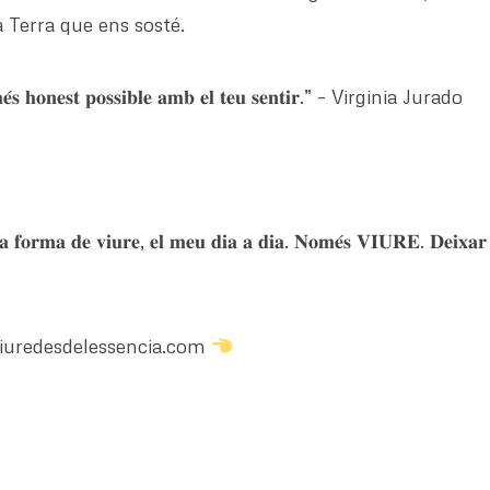
a Terra que ens sosté.
𝐞𝐥 𝐦𝐞́𝐬 𝐡𝐨𝐧𝐞𝐬𝐭 𝐩𝐨𝐬𝐬𝐢𝐛𝐥𝐞 𝐚𝐦𝐛 𝐞𝐥 𝐭𝐞𝐮 𝐬𝐞𝐧𝐭𝐢𝐫.” – Virginia Jurado
𝐚 𝐟𝐨𝐫𝐦𝐚 𝐝𝐞 𝐯𝐢𝐮𝐫𝐞, 𝐞𝐥 𝐦𝐞𝐮 𝐝𝐢𝐚 𝐚 𝐝𝐢𝐚. 𝐍𝐨𝐦𝐞́𝐬 𝐕𝐈𝐔𝐑𝐄. 𝐃𝐞𝐢𝐱𝐚𝐫 𝐥
uredesdelessencia.com