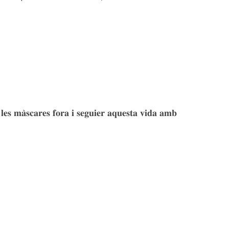
𝐬 𝐦𝐚̀𝐬𝐜𝐚𝐫𝐞𝐬 𝐟𝐨𝐫𝐚 𝐢 𝐬𝐞𝐠𝐮𝐢𝐞𝐫 𝐚𝐪𝐮𝐞𝐬𝐭𝐚 𝐯𝐢𝐝𝐚 𝐚𝐦𝐛