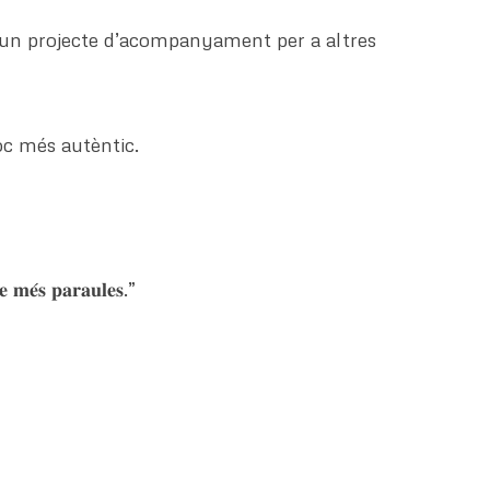
n un projecte d’acompanyament per a altres
loc més autèntic.
𝐞 𝐦𝐞́𝐬 𝐩𝐚𝐫𝐚𝐮𝐥𝐞𝐬.”