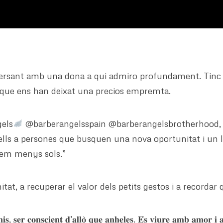
sant amb una dona a qui admiro profundament. Tinc la 
que ens han deixat una precios empremta.
els
@barberangelsspain @barberangelsbrotherhood, u
bells a persones que busquen una nova oportunitat i un 
tem menys sols.”
at, a recuperar el valor dels petits gestos i a recordar
𝐢𝐬, 𝐬𝐞𝐫 𝐜𝐨𝐧𝐬𝐜𝐢𝐞𝐧𝐭 𝐝’𝐚𝐥𝐥𝐨̀ 𝐪𝐮𝐞 𝐚𝐧𝐡𝐞𝐥𝐞𝐬. 𝐄́𝐬 𝐯𝐢𝐮𝐫𝐞 𝐚𝐦𝐛 𝐚𝐦𝐨𝐫 𝐢 