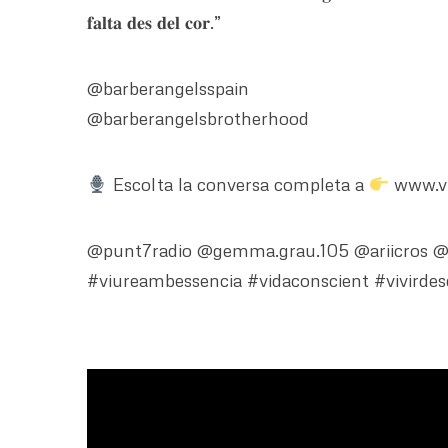
𝐟𝐚𝐥𝐭𝐚 𝐝𝐞𝐬 𝐝𝐞𝐥 𝐜𝐨𝐫.”
@barberangelsspain
@barberangelsbrotherhood
Escolta la conversa completa a
www.vi
@punt7radio @gemma.grau.105 @ariicros @o
#viureambessencia #vidaconscient #vivirde