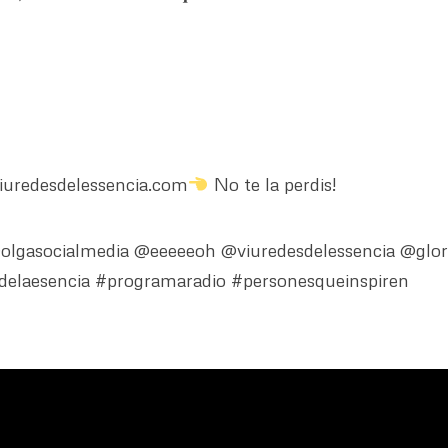
uredesdelessencia.com
No te la perdis!
lgasocialmedia @eeeeeoh @viuredesdelessencia @glor
sdelaesencia #programaradio #personesqueinspiren