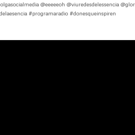
lgasocialmedia @eeeeeoh @viuredesdelessencia @glor
sdelaesencia #programaradio #donesqueinspiren