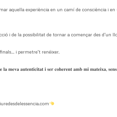
rmar aquella experiència en un camí de consciència i e
ucció i de la possibilitat de tornar a començar des d’un l
finals… i permetre’t renéixer.
𝐝𝐞 𝐥𝐚 𝐦𝐞𝐯𝐚 𝐚𝐮𝐭𝐞𝐧𝐭𝐢𝐜𝐢𝐭𝐚𝐭 𝐢 𝐬𝐞𝐫 𝐜𝐨𝐡𝐞𝐫𝐞𝐧𝐭 𝐚𝐦𝐛 𝐦𝐢 𝐦𝐚𝐭𝐞𝐢𝐱𝐚, 𝐬𝐞𝐧
uredesdelessencia.com