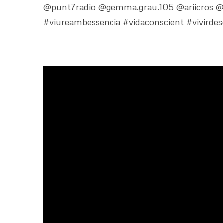
@punt7radio @gemma.grau.105 @ariicros @o
#viureambessencia #vidaconscient #vivirde