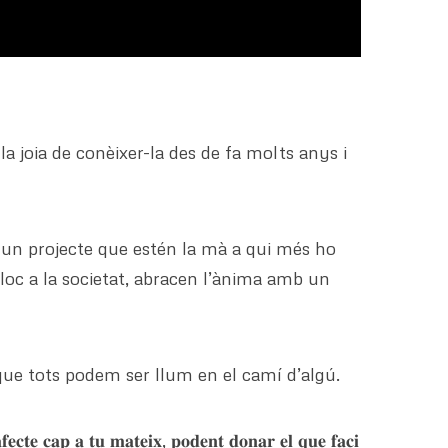
joia de conèixer-la des de fa molts anys i
n projecte que estén la mà a qui més ho
lloc a la societat, abracen l’ànima amb un
 que tots podem ser llum en el camí d’algú.
𝐟𝐞𝐜𝐭𝐞 𝐜𝐚𝐩 𝐚 𝐭𝐮 𝐦𝐚𝐭𝐞𝐢𝐱, 𝐩𝐨𝐝𝐞𝐧𝐭 𝐝𝐨𝐧𝐚𝐫 𝐞𝐥 𝐪𝐮𝐞 𝐟𝐚𝐜𝐢