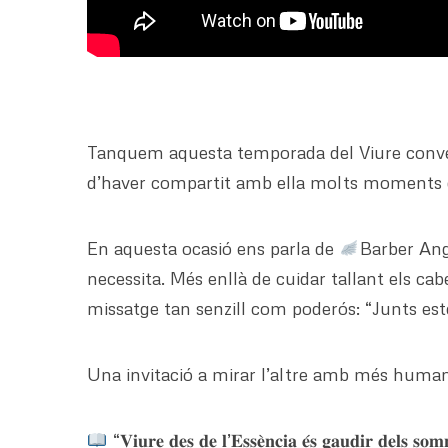
Tanquem aquesta temporada del Viure conver
d’haver compartit amb ella molts moments 
En aquesta ocasió ens parla de
Barber Ang
necessita. Més enllà de cuidar tallant els ca
missatge tan senzill com poderós: “Junts es
Una invitació a mirar l’altre amb més humanit
“𝐕𝐢𝐮𝐫𝐞 𝐝𝐞𝐬 𝐝𝐞 𝐥’𝐄𝐬𝐬𝐞̀𝐧𝐜𝐢𝐚 𝐞́𝐬 𝐠𝐚𝐮𝐝𝐢𝐫 𝐝𝐞𝐥𝐬 𝐬𝐨𝐦