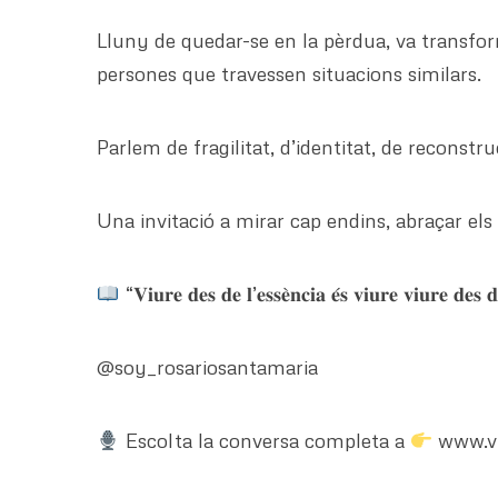
Lluny de quedar-se en la pèrdua, va transfo
persones que travessen situacions similars.
Parlem de fragilitat, d’identitat, de reconstr
Una invitació a mirar cap endins, abraçar els 
“𝐕𝐢𝐮𝐫𝐞 𝐝𝐞𝐬 𝐝𝐞 𝐥’𝐞𝐬𝐬𝐞̀𝐧𝐜𝐢𝐚 𝐞́𝐬 𝐯𝐢𝐮𝐫𝐞 𝐯𝐢𝐮𝐫𝐞 𝐝𝐞𝐬 
@soy_rosariosantamaria
Escolta la conversa completa a
www.vi