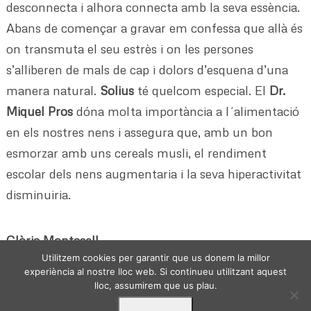
desconnecta i alhora connecta amb la seva essència.
Abans de començar a gravar em confessa que allà és
on transmuta el seu estrès i on les persones
s’alliberen de mals de cap i dolors d’esquena d’una
manera natural.
Solius
té quelcom especial. El
Dr.
Miquel Pros
dóna molta importància a l´alimentació
en els nostres nens i assegura que, amb un bon
esmorzar amb uns cereals musli, el rendiment
escolar dels nens augmentaria i la seva hiperactivitat
disminuiria.
Glòria Montasell
Utilitzem cookies per garantir que us donem la millor
experiència al nostre lloc web. Si continueu utilitzant aquest
lloc, assumirem que us plau.