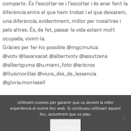
compartir. És l’escoltar-se i l’escoltar i és anar fent la
diferència entre el que hem trobat i el que deixarem,
una diferència, evidentment, millor per nosaltres i
pels altres. És, de fet, passar la vida estant molt
ocupada, vivint-la.
Gràcies per fer-ho possible @mgcmutua
@votv @laxarxacat @albertvotv @assutzena
@albertguma @u.mami_foto @ariicros
@lluismorillas @viure_des_de_lessencia
@gloria.montasell
Utilitzem cookies per garantir que us donem la millor
experiència al nostre lloc web. Si continueu utilitzant aquest
lloc, assumirem que us plau.
D'ACORD
VIURE DES DE L'ESSENCIA - © 2024 -
Politica de