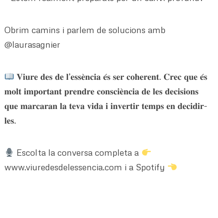
Obrim camins i parlem de solucions amb
@laurasagnier
𝐕𝐢𝐮𝐫𝐞 𝐝𝐞𝐬 𝐝𝐞 𝐥’𝐞𝐬𝐬𝐞̀𝐧𝐜𝐢𝐚 𝐞́𝐬 𝐬𝐞𝐫 𝐜𝐨𝐡𝐞𝐫𝐞𝐧𝐭. 𝐂𝐫𝐞𝐜 𝐪𝐮𝐞 𝐞́𝐬
𝐦𝐨𝐥𝐭 𝐢𝐦𝐩𝐨𝐫𝐭𝐚𝐧𝐭 𝐩𝐫𝐞𝐧𝐝𝐫𝐞 𝐜𝐨𝐧𝐬𝐜𝐢𝐞̀𝐧𝐜𝐢𝐚 𝐝𝐞 𝐥𝐞𝐬 𝐝𝐞𝐜𝐢𝐬𝐢𝐨𝐧𝐬
𝐪𝐮𝐞 𝐦𝐚𝐫𝐜𝐚𝐫𝐚𝐧 𝐥𝐚 𝐭𝐞𝐯𝐚 𝐯𝐢𝐝𝐚 𝐢 𝐢𝐧𝐯𝐞𝐫𝐭𝐢𝐫 𝐭𝐞𝐦𝐩𝐬 𝐞𝐧 𝐝𝐞𝐜𝐢𝐝𝐢𝐫-
𝐥𝐞𝐬.
Escolta la conversa completa a
www.viuredesdelessencia.com i a Spotify