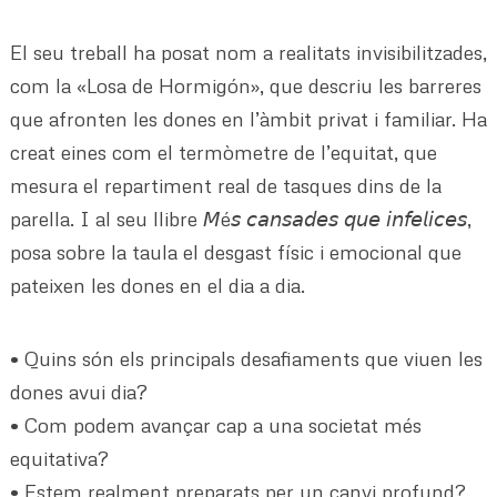
El seu treball ha posat nom a realitats invisibilitzades,
com la «Losa de Hormigón», que descriu les barreres
que afronten les dones en l’àmbit privat i familiar. Ha
creat eines com el termòmetre de l’equitat, que
mesura el repartiment real de tasques dins de la
parella. I al seu llibre 𝘔é𝘴 𝘤𝘢𝘯𝘴𝘢𝘥𝘦𝘴 𝘲𝘶𝘦 𝘪𝘯𝘧𝘦𝘭𝘪𝘤𝘦𝘴,
posa sobre la taula el desgast físic i emocional que
pateixen les dones en el dia a dia.
•⁠ ⁠Quins són els principals desafiaments que viuen les
dones avui dia?
•⁠ ⁠Com podem avançar cap a una societat més
equitativa?
•⁠ ⁠Estem realment preparats per un canvi profund?