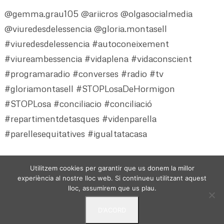
@gemma.grau105 @ariicros @olgasocialmedia
@viuredesdelessencia @gloria.montasell
#viuredesdelessencia #autoconeixement
#viureambessencia #vidaplena #vidaconscient
#programaradio #converses #radio #tv
#gloriamontasell #STOPLosaDeHormigon
#STOPLosa #conciliacio #conciliació
#repartimentdetasques #videnparella
#parellesequitatives #igualtatacasa
Utilitzem cookies per garantir que us donem la millor
experiència al nostre lloc web. Si continueu utilitzant aquest
lloc, assumirem que us plau.
D'ACORD
VIURE DES DE L'ESSENCIA - © 2024 -
Politica de