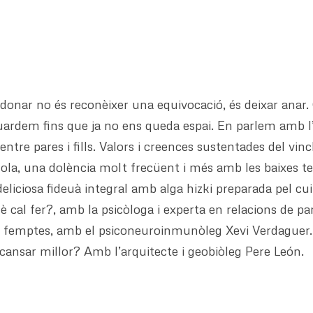
rdonar no és reconèixer una equivocació, és deixar ana
rdem fins que ja no ens queda espai. En parlem amb l’
entre pares i fills. Valors i creences sustentades del vin
gola, una dolència molt frecüent i més amb les baixes 
eliciosa fideuà integral amb alga hizki preparada pel c
 cal fer?, amb la psicòloga i experta en relacions de pa
les femptes, amb el psiconeuroinmunòleg Xevi Verdaguer.
cansar millor? Amb l’arquitecte i geobiòleg Pere León.