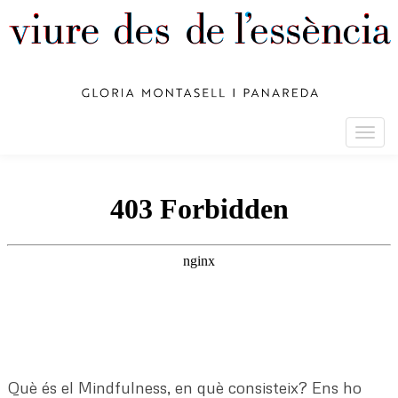
Togg
navig
Què és el Mindfulness, en què consisteix? Ens ho