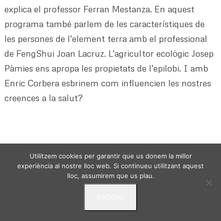
explica el professor Ferran Mestanza. En aquest
programa també parlem de les característiques de
les persones de l’element terra amb el professional
de FengShui Joan Lacruz. L’agricultor ecològic Josep
Pàmies ens apropa les propietats de l’epilobi. I amb
Enric Corbera esbrinem com influencien les nostres
creences a la salut?
Utilitzem cookies per garantir que us donem la millor
experiència al nostre lloc web. Si continueu utilitzant aquest
VIURE DES DE L'ESSENCIA - © 2024 -
Politica de
lloc, assumirem que us plau.
privacitat
Avis Legal
Termes i condicions
D'ACORD