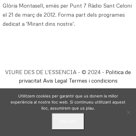
Glòria Montasell, emès per Punt 7 Ràdio Sant Celoni
el 21 de març de 2012. Forma part dels programes
dedicat a ‘Mirant dins nostre’.
VIURE DES DE L'ESSENCIA - © 2024 -
Politica de
privacitat
Avis Legal
Termes i condicions
Utilitzem cookies per garantir que us donem la millor
experiència al nostre lloc web. Si continueu utilitzant aquest
lloc, assumirem que us plau.
D'ACORD