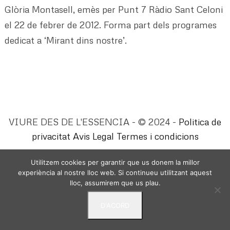
Glòria Montasell, emès per Punt 7 Ràdio Sant Celoni
el 22 de febrer de 2012. Forma part dels programes
dedicat a ‘Mirant dins nostre’.
VIURE DES DE L'ESSENCIA - © 2024 -
Politica de
privacitat
Avis Legal
Termes i condicions
Utilitzem cookies per garantir que us donem la millor
experiència al nostre lloc web. Si continueu utilitzant aquest
lloc, assumirem que us plau.
D'ACORD