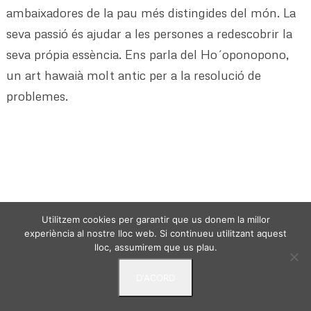
ambaixadores de la pau més distingides del món. La
seva passió és ajudar a les persones a redescobrir la
seva própia essència. Ens parla del Ho´oponopono,
un art hawaià molt antic per a la resolució de
problemes.
VIURE DES DE L'ESSENCIA - © 2024 -
Politica de
Utilitzem cookies per garantir que us donem la millor
privacitat
Avis Legal
Termes i condicions
experiència al nostre lloc web. Si continueu utilitzant aquest
lloc, assumirem que us plau.
D'ACORD