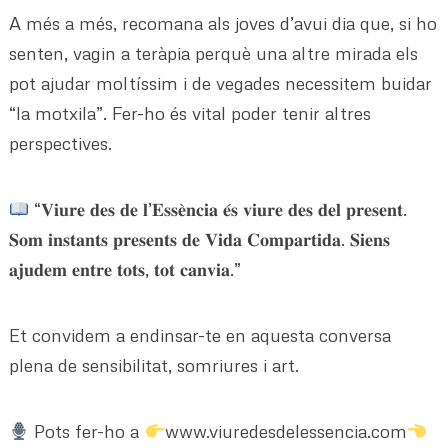
A més a més, recomana als joves d’avui dia que, si ho
senten, vagin a teràpia perquè una altre mirada els
pot ajudar moltíssim i de vegades necessitem buidar
“la motxila”. Fer-ho és vital poder tenir altres
perspectives.
“𝐕𝐢𝐮𝐫𝐞 𝐝𝐞𝐬 𝐝𝐞 𝐥’𝐄𝐬𝐬𝐞̀𝐧𝐜𝐢𝐚 𝐞́𝐬 𝐯𝐢𝐮𝐫𝐞 𝐝𝐞𝐬 𝐝𝐞𝐥 𝐩𝐫𝐞𝐬𝐞𝐧𝐭.
𝐒𝐨𝐦 𝐢𝐧𝐬𝐭𝐚𝐧𝐭𝐬 𝐩𝐫𝐞𝐬𝐞𝐧𝐭𝐬 𝐝𝐞 𝐕𝐢𝐝𝐚 𝐂𝐨𝐦𝐩𝐚𝐫𝐭𝐢𝐝𝐚. 𝐒𝐢𝐞𝐧𝐬
𝐚𝐣𝐮𝐝𝐞𝐦 𝐞𝐧𝐭𝐫𝐞 𝐭𝐨𝐭𝐬, 𝐭𝐨𝐭 𝐜𝐚𝐧𝐯𝐢𝐚.”
Et convidem a endinsar-te en aquesta conversa
plena de sensibilitat, somriures i art.
Pots fer-ho a
www.viuredesdelessencia.com