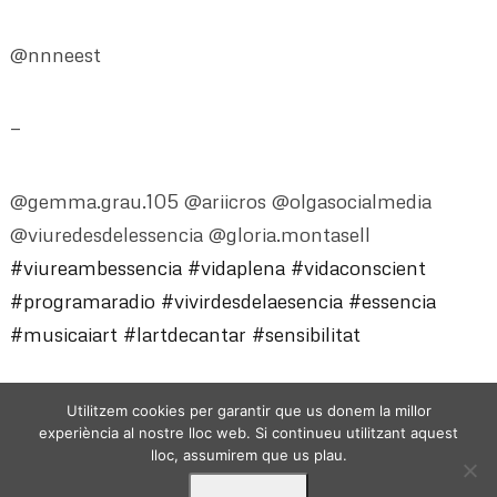
@nnneest
—
@gemma.grau.105 @ariicros @olgasocialmedia
@viuredesdelessencia @gloria.montasell
#viureambessencia
#vidaplena
#vidaconscient
#programaradio
#vivirdesdelaesencia
#essencia
#musicaiart
#lartdecantar
#sensibilitat
Utilitzem cookies per garantir que us donem la millor
experiència al nostre lloc web. Si continueu utilitzant aquest
lloc, assumirem que us plau.