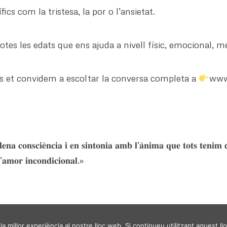
ics com la tristesa, la por o l’ansietat.
tes les edats que ens ajuda a nivell físic, emocional, men
s et convidem a escoltar la conversa completa a
www
𝐩𝐥𝐞𝐧𝐚 𝐜𝐨𝐧𝐬𝐜𝐢𝐞̀𝐧𝐜𝐢𝐚 𝐢 𝐞𝐧 𝐬𝐢𝐧𝐭𝐨𝐧𝐢𝐚 𝐚𝐦𝐛 𝐥’𝐚̀𝐧𝐢𝐦𝐚 𝐪𝐮𝐞 𝐭𝐨𝐭𝐬 𝐭𝐞𝐧
 𝐥’𝐚𝐦𝐨𝐫 𝐢𝐧𝐜𝐨𝐧𝐝𝐢𝐜𝐢𝐨𝐧𝐚𝐥.»
a millor experiència al nostre lloc web. Si continueu utilitzant aquest l