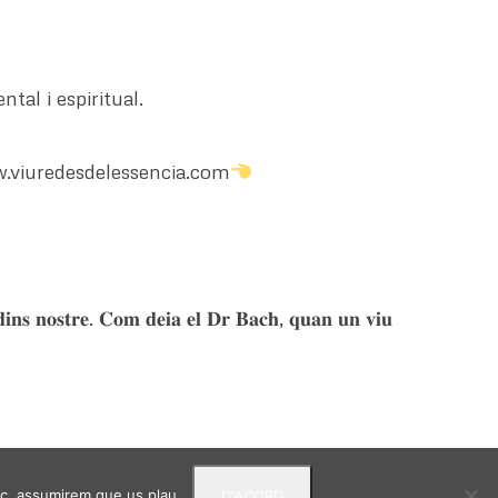
tal i espiritual.
.viuredesdelessencia.com
𝐦 𝐝𝐢𝐧𝐬 𝐧𝐨𝐬𝐭𝐫𝐞. 𝐂𝐨𝐦 𝐝𝐞𝐢𝐚 𝐞𝐥 𝐃𝐫 𝐁𝐚𝐜𝐡, 𝐪𝐮𝐚𝐧 𝐮𝐧 𝐯𝐢𝐮
loc, assumirem que us plau.
D'ACORD