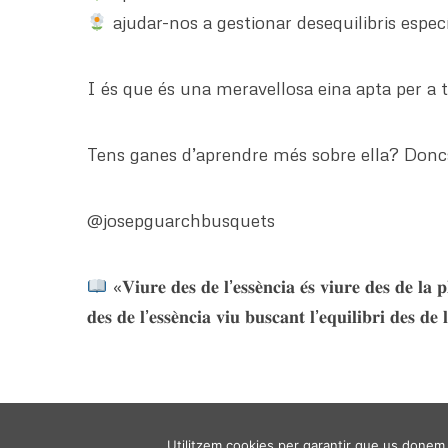
ajudar-nos a gestionar desequilibris específ
I és que és una meravellosa eina apta per a to
Tens ganes d’aprendre més sobre ella? Donc
@josepguarchbusquets
«𝐕𝐢𝐮𝐫𝐞 𝐝𝐞𝐬 𝐝𝐞 𝐥’𝐞𝐬𝐬𝐞̀𝐧𝐜𝐢𝐚 𝐞́𝐬 𝐯𝐢𝐮𝐫𝐞 𝐝𝐞𝐬 𝐝𝐞 𝐥𝐚 
𝐝𝐞𝐬 𝐝𝐞 𝐥’𝐞𝐬𝐬𝐞̀𝐧𝐜𝐢𝐚 𝐯𝐢𝐮 𝐛𝐮𝐬𝐜𝐚𝐧𝐭 𝐥’𝐞𝐪𝐮𝐢𝐥𝐢𝐛𝐫𝐢 𝐝𝐞𝐬 𝐝𝐞
Utilitzem cookies per garantir que us donem l