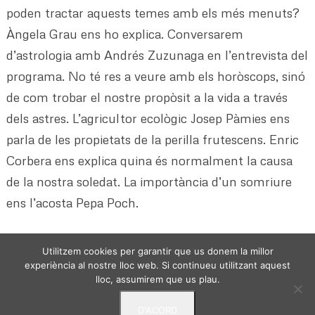
poden tractar aquests temes amb els més menuts?
Àngela Grau ens ho explica. Conversarem
d’astrologia amb Andrés Zuzunaga en l’entrevista del
programa. No té res a veure amb els horòscops, sinó
de com trobar el nostre propòsit a la vida a través
dels astres. L’agricultor ecològic Josep Pàmies ens
parla de les propietats de la perilla frutescens. Enric
Corbera ens explica quina és normalment la causa
de la nostra soledat. La importància d’un somriure
ens l’acosta Pepa Poch.
Utilitzem cookies per garantir que us donem la millor
experiència al nostre lloc web. Si continueu utilitzant aquest
lloc, assumirem que us plau.
D'ACORD
VIURE DES DE L'ESSENCIA - © 2024 -
Politica de