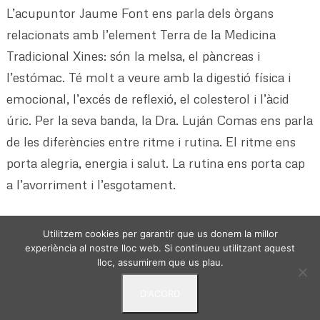
L’acupuntor Jaume Font ens parla dels òrgans
relacionats amb l’element Terra de la Medicina
Tradicional Xines: són la melsa, el pàncreas i
l’estómac. Té molt a veure amb la digestió física i
emocional, l’excés de reflexió, el colesterol i l’àcid
úric. Per la seva banda, la Dra. Luján Comas ens parla
de les diferències entre ritme i rutina. El ritme ens
porta alegria, energia i salut. La rutina ens porta cap
a l’avorriment i l’esgotament.
Utilitzem cookies per garantir que us donem la millor
experiència al nostre lloc web. Si continueu utilitzant aquest
lloc, assumirem que us plau.
D'ACORD
VIURE DES DE L'ESSENCIA - © 2024 -
Politica de
privacitat
Avis Legal
Termes i condicions