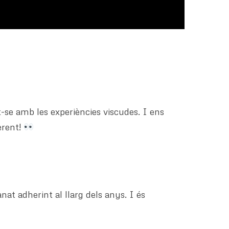
-se amb les experiències viscudes. I ens
erent!
nat adherint al llarg dels anys. I és