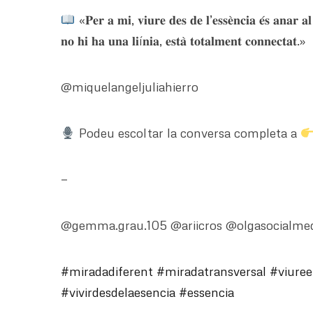
«𝐏𝐞𝐫 𝐚 𝐦𝐢, 𝐯𝐢𝐮𝐫𝐞 𝐝𝐞𝐬 𝐝𝐞 𝐥’𝐞𝐬𝐬𝐞̀𝐧𝐜𝐢𝐚 𝐞́𝐬 𝐚𝐧𝐚𝐫 𝐚𝐥 
𝐧𝐨 𝐡𝐢 𝐡𝐚 𝐮𝐧𝐚 𝐥𝐢í𝐧𝐢𝐚, 𝐞𝐬𝐭𝐚̀ 𝐭𝐨𝐭𝐚𝐥𝐦𝐞𝐧𝐭 𝐜𝐨𝐧𝐧𝐞𝐜𝐭𝐚𝐭.»
@miquelangeljuliahierro
Podeu escoltar la conversa completa a
—
@gemma.grau.105 @ariicros @olgasocialmedi
#miradadiferent
#miradatransversal
#viuree
#vivirdesdelaesencia
#essencia