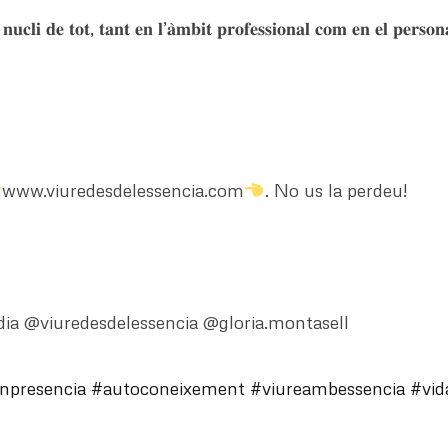
𝐧𝐮𝐜𝐥𝐢 𝐝𝐞 𝐭𝐨𝐭, 𝐭𝐚𝐧𝐭 𝐞𝐧 𝐥’𝐚̀𝐦𝐛𝐢𝐭 𝐩𝐫𝐨𝐟𝐞𝐬𝐬𝐢𝐨𝐧𝐚𝐥 𝐜𝐨𝐦 𝐞𝐧 𝐞𝐥 𝐩𝐞𝐫𝐬𝐨𝐧
www.viuredesdelessencia.com
. No us la perdeu!
a @viuredesdelessencia @gloria.montasell
npresencia
#autoconeixement
#viureambessencia
#vid