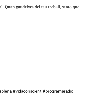
𝐚𝐥. 𝐐𝐮𝐚𝐧 𝐠𝐚𝐮𝐝𝐞𝐢𝐱𝐞𝐬 𝐝𝐞𝐥 𝐭𝐞𝐮 𝐭𝐫𝐞𝐛𝐚𝐥𝐥, 𝐬𝐞𝐧𝐭𝐨 𝐪𝐮𝐞
aplena
#vidaconscient
#programaradio