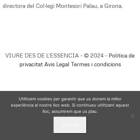
directora del Col·legi Montesori Palau, a Girona.
VIURE DES DE L'ESSENCIA - © 2024 -
Politica de
privacitat
Avis Legal
Termes i condicions
Utilitzem cookies per garantir que us donem la millor
experiència al nostre lloc web. Si continueu utilitzant aquest
lloc, assumirem que us plau.
D'ACORD