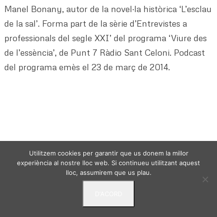
Manel Bonany, autor de la novel·la històrica ‘L’esclau
de la sal’. Forma part de la sèrie d’Entrevistes a
professionals del segle XXI’ del programa ‘Viure des
de l’essència’, de Punt 7 Ràdio Sant Celoni. Podcast
del programa emès el 23 de març de 2014.
VIURE DES DE L'ESSENCIA - © 2024 -
Politica de
Utilitzem cookies per garantir que us donem la millor
privacitat
Avis Legal
Termes i condicions
experiència al nostre lloc web. Si continueu utilitzant aquest
lloc, assumirem que us plau.
D'ACORD