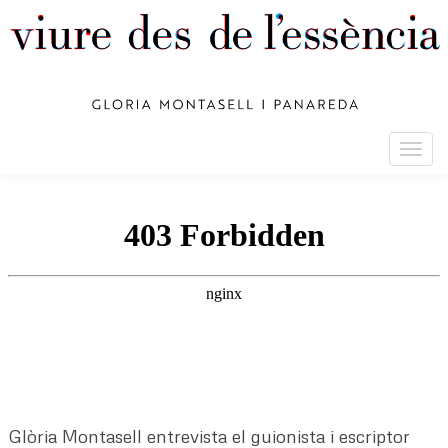
Togg
navig
Glòria Montasell entrevista el guionista i escriptor