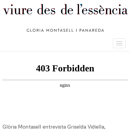
Togg
navig
Glòria Montasell entrevista Griselda Vidiella,