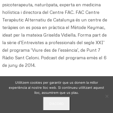
psicoterapeuta, naturòpata, experta en medicina
holística i directora del Centre FAC. FAC Centre
Terapèutic Alternatiu de Catalunya és un centre de
teràpies on es posa en pràctica el Mètode Keymac,
ideat per la mateixa Griselda Vidiella. Forma part de
la sèrie d’Entrevistes a professionals del segle XXI’
del programa ‘Viure des de l’essència’, de Punt 7
Ràdio Sant Celoni. Podcast del programa emès el 6
de juny de 2014.
Utilitzem cookies per garantir que us donem la millor
experiència al nostre lloc web. Si continueu utilitzant aquest
lloc, assumirem que us plau.
D'ACORD
VIURE DES DE L'ESSENCIA - © 2024 -
Politica de
privacitat
Avis Legal
Termes i condicions