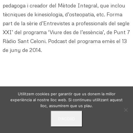
pedagoga i creador del Mètode Integral, que inclou
tècniques de kinesiologia, d’osteopatia, etc. Forma
part de la sèrie d’Entrevistes a professionals del segle
XXI’ del programa ‘Viure des de l’essència’, de Punt 7
Ràdio Sant Celoni. Podcast del programa emès el 13
de juny de 2014.
Utilitzem cookies per garantir que us donem la millor
VIURE DES DE L'ESSENCIA - © 2024 -
Politica de
experiència al nostre lloc web. Si continueu utilitzant aquest
privacitat
Avis Legal
Termes i condicions
lloc, assumirem que us plau.
D'ACORD