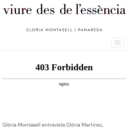
Togg
navig
Glòria Montasell entrevista Glòria Martínez,