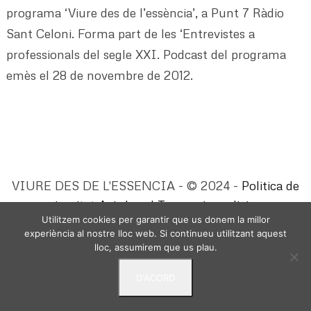
programa ‘Viure des de l’essència’, a Punt 7 Ràdio
Sant Celoni. Forma part de les ‘Entrevistes a
professionals del segle XXI. Podcast del programa
emès el 28 de novembre de 2012.
VIURE DES DE L'ESSENCIA - © 2024 -
Politica de
privacitat
Avis Legal
Termes i condicions
Utilitzem cookies per garantir que us donem la millor
experiència al nostre lloc web. Si continueu utilitzant aquest
lloc, assumirem que us plau.
D'ACORD