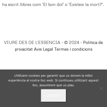
ha escrit llibres com ‘El bon dol’ o ‘Existeix la mort?’.
VIURE DES DE L'ESSENCIA - © 2024 -
Politica de
privacitat
Avis Legal
Termes i condicions
Utilitzem cookies per garantir que us donem la millor
experiència al nostre lloc web. Si continueu utilitzant aquest
lloc, assumirem que us plau.
D'ACORD