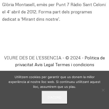
Glòria Montasell, emès per Punt 7 Ràdio Sant Celoni
el 4′ abril de 2012. Forma part dels programes
dedicat a ‘Mirant dins nostre’.
VIURE DES DE L'ESSENCIA - © 2024 -
Politica de
privacitat
Avis Legal
Termes i condicions
Utilitzem cookies per garantir que us donem la millor
experiència al nostre lloc web. Si continueu utilitzant aquest
lloc, assumirem que us plau.
D'ACORD