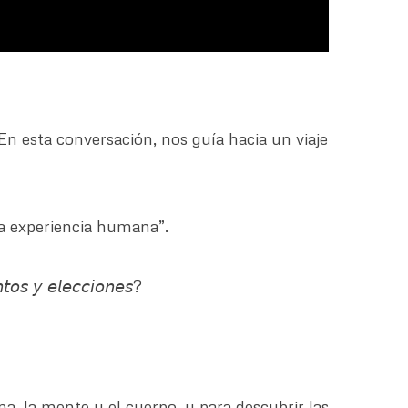
 En esta conversación, nos guía hacia un viaje
na experiencia humana”.
𝘵𝘰𝘴 𝘺 𝘦𝘭𝘦𝘤𝘤𝘪𝘰𝘯𝘦𝘴?
ma, la mente y el cuerpo, y para descubrir las