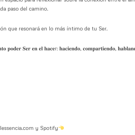
ada paso del camino.
ón que resonará en lo más íntimo de tu Ser.
𝐭𝐨 𝐩𝐨𝐝𝐞𝐫 𝐒𝐞𝐫 𝐞𝐧 𝐞𝐥 𝐡𝐚𝐜𝐞r: 𝐡𝐚𝐜𝐢𝐞𝐧𝐝𝐨, 𝐜𝐨𝐦𝐩𝐚𝐫𝐭𝐢𝐞𝐧𝐝𝐨, 𝐡𝐚𝐛𝐥𝐚
essencia.com y Spotify