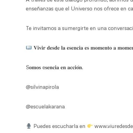
enseñanzas que el Universo nos ofrece en c
Te invitamos a sumergirte en una conversaci
𝐕𝐢𝐯𝐢𝐫 𝐝𝐞𝐬𝐝𝐞 𝐥𝐚 𝐞𝐬𝐞𝐧𝐜𝐢𝐚 𝐞𝐬 𝐦𝐨𝐦𝐞𝐧𝐭𝐨 𝐚 𝐦𝐨𝐦𝐞𝐧
S𝐨𝐦𝐨𝐬 e𝐬𝐞𝐧𝐜𝐢𝐚 𝐞𝐧 𝐚𝐜𝐜𝐢𝐨́𝐧.
@silvinapirola
@escuelakarana
Puedes escucharla en
www.viuredesdel