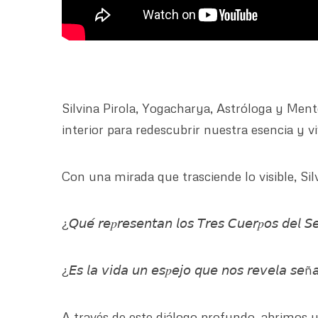
Silvina Pirola, Yogacharya, Astróloga y Mento
interior para redescubrir nuestra esencia y v
Con una mirada que trasciende lo visible, S
¿𝘘𝘶𝘦́ 𝘳𝘦𝑝𝘳𝘦𝘴𝘦𝘯𝘵𝘢𝘯 𝘭𝘰𝘴 𝘛𝘳𝘦𝘴 𝘊𝘶𝘦𝘳𝑝𝘰𝘴 𝘥𝘦𝘭 
¿𝘌𝘴 𝘭𝘢 𝘷𝘪𝘥𝘢 𝘶𝘯 𝘦𝘴𝑝𝘦𝘫𝘰 𝘲𝘶𝘦 𝘯𝘰𝘴 𝘳𝘦𝘷𝘦𝘭𝘢 𝘴𝘦ñ𝘢𝘭
A través de este diálogo profundo, abrimos un