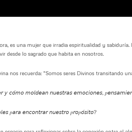
ra, es una mujer que irradia espiritualidad y sabiduría.
ivir desde lo sagrado que habita en nosotros.
ilvina nos recuerda: “Somos seres Divinos transitando u
𝘦𝘳 𝘺 𝘤𝘰́𝘮𝘰 𝘮𝘰𝘭𝘥𝘦𝘢𝘯 𝘯𝘶𝘦𝘴𝘵𝘳𝘢𝘴 𝘦𝘮𝘰𝘤𝘪𝘰𝘯𝘦𝘴, 𝑝𝘦𝘯𝘴𝘢𝘮𝘪𝘦𝘯
𝘦𝘴 𝑝𝘢𝘳𝘢 𝘦𝘯𝘤𝘰𝘯𝘵𝘳𝘢𝘳 𝘯𝘶𝘦𝘴𝘵𝘳𝘰 𝑝𝘳𝘰𝑝𝘰́𝘴𝘪𝘵𝘰?
 espacio para reflexionar sobre la conexión entre el al