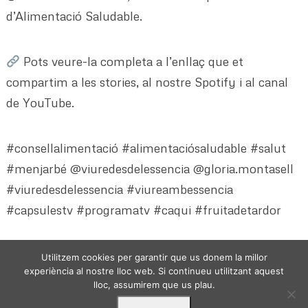
d’Alimentació Saludable.
Pots veure-la completa a l’enllaç que et
compartim a les stories, al nostre Spotify i al canal
de YouTube.
#consellalimentació #alimentaciósaludable #salut
#menjarbé @viuredesdelessencia @gloria.montasell
#viuredesdelessencia #viureambessencia
#capsulestv #programatv #caqui #fruitadetardor
Utilitzem cookies per garantir que us donem la millor
experiència al nostre lloc web. Si continueu utilitzant aquest
lloc, assumirem que us plau.