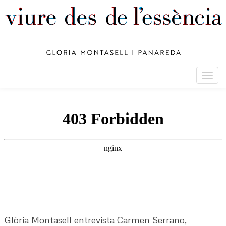
Togg
navig
Glòria Montasell entrevista Carmen Serrano,