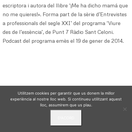
escriptora i autora del llibre ‘¡Me ha dicho mamá que
no me quieres!». Forma part de la sèrie d’Entrevistes
a professionals del segle XXI’ del programa ‘Viure
des de l’essència’, de Punt 7 Ràdio Sant Celoni.
Podcast del programa emès el 19 de gener de 2014.
VIURE DES DE L'ESSENCIA - © 2024 -
Politica de
Utilitzem cookies per garantir que us donem la millor
privacitat
Avis Legal
Termes i condicions
experiència al nostre lloc web. Si continueu utilitzant aquest
lloc, assumirem que us plau.
D'ACORD