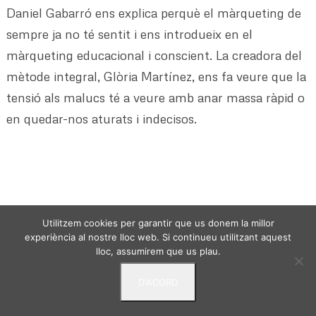
Daniel Gabarró ens explica perquè el màrqueting de
sempre ja no té sentit i ens introdueix en el
màrqueting educacional i conscient. La creadora del
mètode integral, Glòria Martínez, ens fa veure que la
tensió als malucs té a veure amb anar massa ràpid o
en quedar-nos aturats i indecisos.
Utilitzem cookies per garantir que us donem la millor
VIURE DES DE L'ESSENCIA - © 2024 -
Politica de
experiència al nostre lloc web. Si continueu utilitzant aquest
privacitat
Avis Legal
Termes i condicions
lloc, assumirem que us plau.
D'ACORD