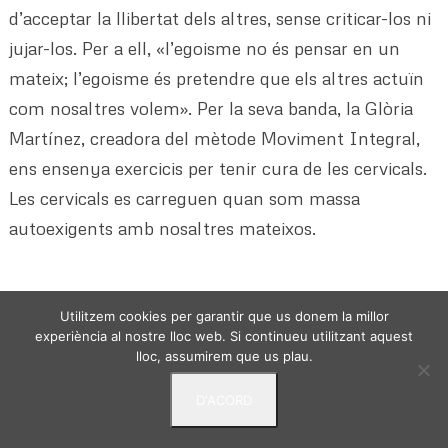
d’acceptar la llibertat dels altres, sense criticar-los ni
jujar-los. Per a ell, «l’egoisme no és pensar en un
mateix; l’egoisme és pretendre que els altres actuïn
com nosaltres volem». Per la seva banda, la Glòria
Martínez, creadora del mètode Moviment Integral,
ens ensenya exercicis per tenir cura de les cervicals.
Les cervicals es carreguen quan som massa
autoexigents amb nosaltres mateixos.
Utilitzem cookies per garantir que us donem la millor
experiència al nostre lloc web. Si continueu utilitzant aquest
lloc, assumirem que us plau.
VIURE DES DE L'ESSENCIA - © 2024 -
Politica de
D'ACORD
privacitat
Avis Legal
Termes i condicions