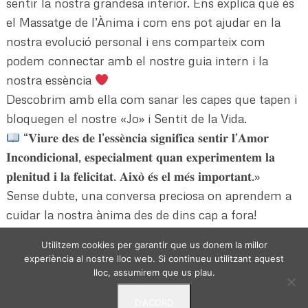
sentir la nostra grandesa interior. Ens explica què és
el Massatge de l’Ànima i com ens pot ajudar en la
nostra evolució personal i ens comparteix com
podem connectar amb el nostre guia intern i la
nostra essència
Descobrim amb ella com sanar les capes que tapen i
bloquegen el nostre «Jo» i Sentit de la Vida.
“𝐕𝐢𝐮𝐫𝐞 𝐝𝐞𝐬 𝐝𝐞 𝐥’𝐞𝐬𝐬𝐞̀𝐧𝐜𝐢𝐚 𝐬𝐢𝐠𝐧𝐢𝐟𝐢𝐜𝐚 𝐬𝐞𝐧𝐭𝐢𝐫 𝐥’𝐀𝐦𝐨𝐫
𝐈𝐧𝐜𝐨𝐧𝐝𝐢𝐜𝐢𝐨𝐧𝐚𝐥, 𝐞𝐬𝐩𝐞𝐜𝐢𝐚𝐥𝐦𝐞𝐧𝐭 𝐪𝐮𝐚𝐧 𝐞𝐱𝐩𝐞𝐫𝐢𝐦𝐞𝐧𝐭𝐞𝐦 𝐥𝐚
𝐩𝐥𝐞𝐧𝐢𝐭𝐮𝐝 𝐢 𝐥𝐚 𝐟𝐞𝐥𝐢𝐜𝐢𝐭𝐚𝐭. 𝐀𝐢𝐱𝐨̀ 𝐞́𝐬 𝐞𝐥 𝐦𝐞́𝐬 𝐢𝐦𝐩𝐨𝐫𝐭𝐚𝐧𝐭.»
Sense dubte, una conversa preciosa on aprendem a
cuidar la nostra ànima des de dins cap a fora!
Utilitzem cookies per garantir que us donem la millor
experiència al nostre lloc web. Si continueu utilitzant aquest
lloc, assumirem que us plau.
D'ACORD
VIURE DES DE L'ESSENCIA - © 2024 -
Politica de