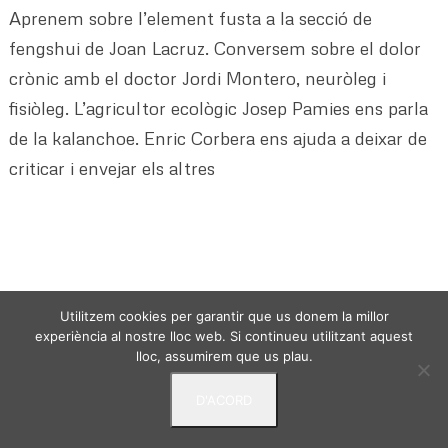
Aprenem sobre l’element fusta a la secció de
fengshui de Joan Lacruz. Conversem sobre el dolor
crònic amb el doctor Jordi Montero, neuròleg i
fisiòleg. L’agricultor ecològic Josep Pamies ens parla
de la kalanchoe. Enric Corbera ens ajuda a deixar de
criticar i envejar els altres
Utilitzem cookies per garantir que us donem la millor
VIURE DES DE L'ESSENCIA - © 2024 -
Politica de
experiència al nostre lloc web. Si continueu utilitzant aquest
privacitat
Avis Legal
Termes i condicions
lloc, assumirem que us plau.
D'ACORD