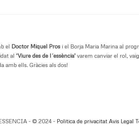
mb el
Doctor Miquel Pros
i el Borja Maria Marina al pro
idat al
‘Viure des de l´essència’
varem canviar el rol, vai
a amb ells. Gràcies als dos!
ESSENCIA - © 2024 -
Politica de privacitat
Avis Legal
T