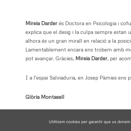
Mireia Darder
és Doctora en Psicologia i cofu
explica que el desig i la culpa sempre estan 
alhora és un gran mirall en relació a la posic
Lamentablement encara ens trobem amb moltes
pot avançar. Gràcies,
Mireia Darder
, per aco
I a l’espai Salviaduria, en Josep Pàmies ens p
Glòria Montasell
Utilitzem cookies per garantir que us donem l
VIURE DES DE L'