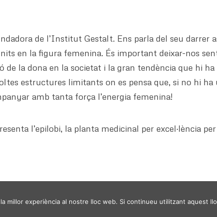
ndadora de l’Institut Gestalt. Ens parla del seu darrer a
units en la figura femenina. És important deixar-nos sent
ió de la dona en la societat i la gran tendència que hi h
 estructures limitants on es pensa que, si no hi ha un
mpanyar amb tanta força l’energia femenina!
resenta l’epilobi, la planta medicinal per excel·lència pe
a millor experiència al nostre lloc web. Si continueu utilitzant aquest l
ESSENCIA - © 2024 -
Politica de privacitat
Avis Legal
T