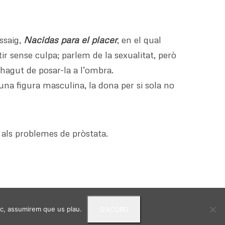
ssaig,
Nacidas para el placer
, en el qual
ir sense culpa; parlem de la sexualitat, però
a hagut de posar-la a l’ombra.
a figura masculina, la dona per si sola no
r als problemes de pròstata.
loc, assumirem que us plau.
D'ACORD
ermes i condicions