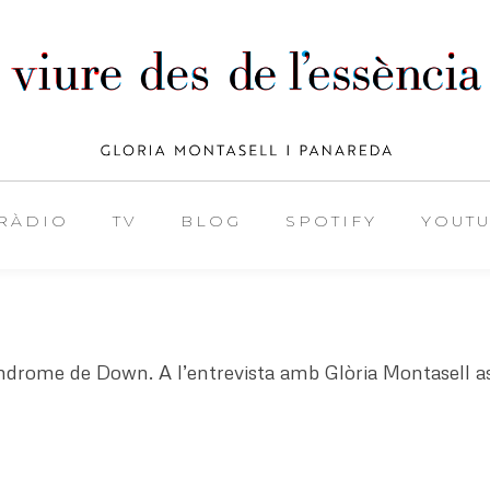
RÀDIO
TV
BLOG
SPOTIFY
YOUT
drome de Down. A l’entrevista amb Glòria Montasell asse