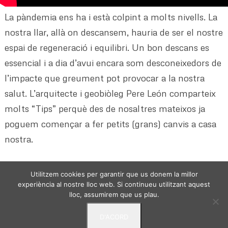
La pàndemia ens ha i està colpint a molts nivells. La
nostra llar, allà on descansem, hauria de ser el nostre
espai de regeneració i equilibri. Un bon descans es
essencial i a dia d’avui encara som desconeixedors de
l’impacte que greument pot provocar a la nostra
salut. L’arquitecte i geobiòleg Pere León comparteix
molts “Tips” perquè des de nosaltres mateixos ja
poguem començar a fer petits (grans) canvis a casa
nostra.
Utilitzem cookies per garantir que us donem la millor
experiència al nostre lloc web. Si continueu utilitzant aquest
lloc, assumirem que us plau.
D'ACORD
VIURE DES DE L'ESSENCIA - © 2024 -
Politica de