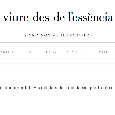
RÀDIO
TV
BLOG
SPOTIFY
YOUT
documental «Els oblidats dels oblidats», que tracta el 